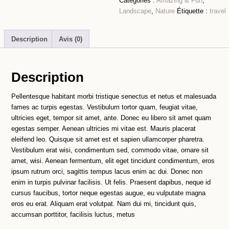
Catégories :
Amazing & Fun
,
Landscape
,
Nature
Étiquette :
travel
Description
Avis (0)
Description
Pellentesque habitant morbi tristique senectus et netus et malesuada
fames ac turpis egestas. Vestibulum tortor quam, feugiat vitae,
ultricies eget, tempor sit amet, ante. Donec eu libero sit amet quam
egestas semper. Aenean ultricies mi vitae est. Mauris placerat
eleifend leo. Quisque sit amet est et sapien ullamcorper pharetra.
Vestibulum erat wisi, condimentum sed, commodo vitae, ornare sit
amet, wisi. Aenean fermentum, elit eget tincidunt condimentum, eros
ipsum rutrum orci, sagittis tempus lacus enim ac dui. Donec non
enim in turpis pulvinar facilisis. Ut felis. Praesent dapibus, neque id
cursus faucibus, tortor neque egestas augue, eu vulputate magna
eros eu erat. Aliquam erat volutpat. Nam dui mi, tincidunt quis,
accumsan porttitor, facilisis luctus, metus