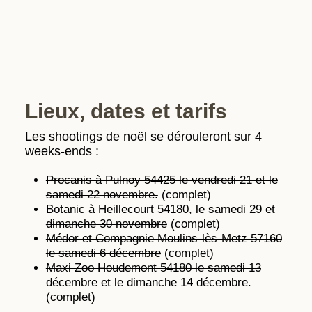
Lieux, dates et tarifs
Les shootings de noël se dérouleront sur 4
weeks-ends :
Procanis à Pulnoy 54425 le vendredi 21 et le
samedi 22 novembre.
(complet)
Botanic à Heillecourt 54180, le samedi 29 et
dimanche 30 novembre
(complet)
Médor et Compagnie Moulins-lès-Metz 57160
le samedi 6 décembre
(complet)
Maxi Zoo Houdemont 54180 le samedi 13
décembre et le dimanche 14 décembre.
(complet)